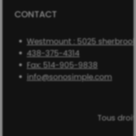
CONTACT
Westmount : 5025 sherbrook
438-375-4314
Fax: 514-905-9838
info@sonosimple.com
Tous droit