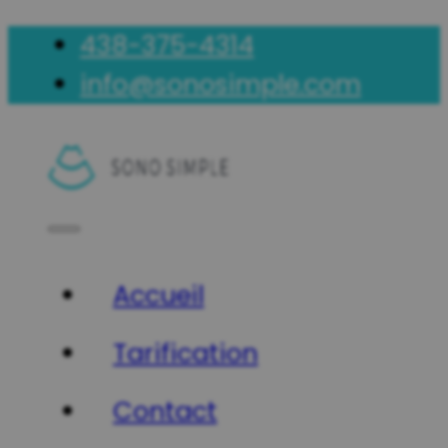
438-375-4314
info@sonosimple.com
Accueil
Tarification
Contact