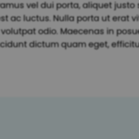
mus vel dui porta, aliquet justo si
 ac luctus. Nulla porta ut erat vi
ere volutpat odio. Maecenas in po
ncidunt dictum quam eget, efficitu