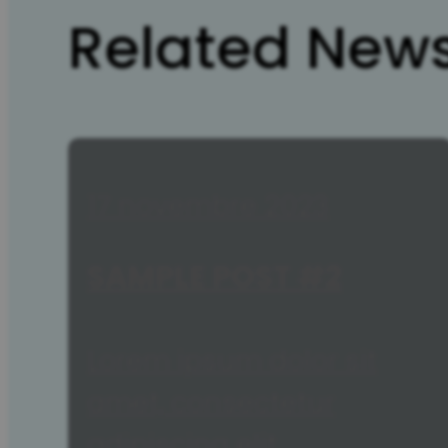
Related News
17 novembre 2023
SAMPLE POST #2
Lorem ipsum dolor sit
amet, consectetur
adipiscing elit.