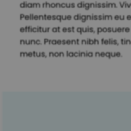
diam rhoncus dignissim. Viva
Pellentesque dignissim eu est
efficitur at est quis, posu
nunc. Praesent nibh felis, ti
metus, non lacinia neque.