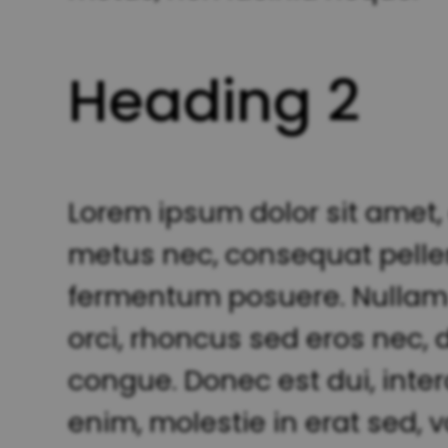
Heading 2
Lorem ipsum dolor sit amet,
metus nec, consequat pelle
fermentum posuere. Nullam et
orci, rhoncus sed eros nec,
congue. Donec est dui, int
enim, molestie in erat sed, v