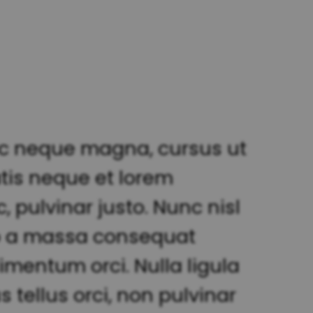
nec neque magna, cursus ut
tis neque et lorem
 pulvinar justo. Nunc nisl
leo a massa consequat
mentum orci. Nulla ligula
s tellus orci, non pulvinar