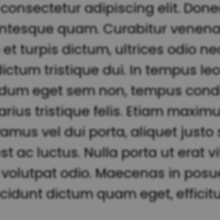
 consectetur adipiscing elit. Do
ntesque quam. Curabitur venena
 turpis dictum, ultrices odio nec,
 dictum tristique dui. In tempus 
erdum eget sem non, tempus condi
arius tristique felis. Etiam maximu
mus vel dui porta, aliquet justo si
 ac luctus. Nulla porta ut erat vi
ere volutpat odio. Maecenas in po
ncidunt dictum quam eget, efficitu