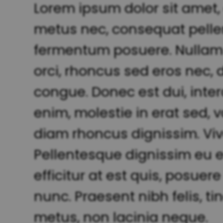
Lorem ipsum dolor sit amet,
metus nec, consequat pelle
fermentum posuere. Nullam et
orci, rhoncus sed eros nec,
congue. Donec est dui, int
enim, molestie in erat sed, v
diam rhoncus dignissim. Viva
Pellentesque dignissim eu est
efficitur at est quis, posu
nunc. Praesent nibh felis, ti
metus, non lacinia neque.