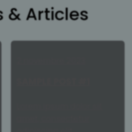
 & Articles
2 novembre 2023
SAMPLE POST #1
Lorem ipsum dolor sit
amet, consectetur
adipiscing elit.