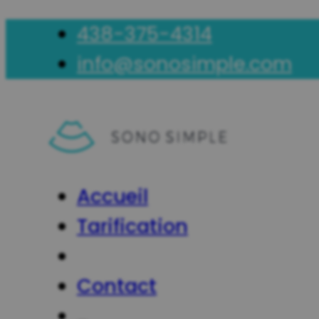
438-375-4314
info@sonosimple.com
Accueil
Tarification
Contact