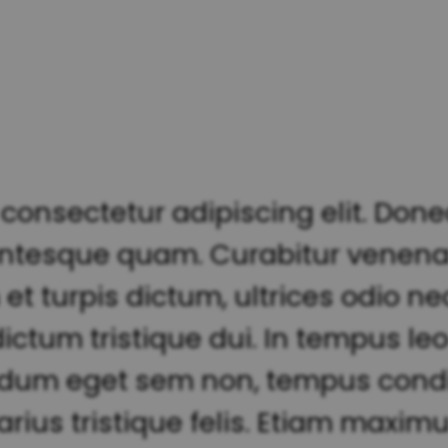
 consectetur adipiscing elit. Do
ntesque quam. Curabitur venena
 turpis dictum, ultrices odio nec,
 dictum tristique dui. In tempus 
erdum eget sem non, tempus condi
arius tristique felis. Etiam maximu