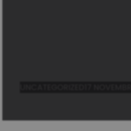
Sample P
{JE_PAGE_SUB-TI
UNCATEGORIZED
17 NOVEMBR