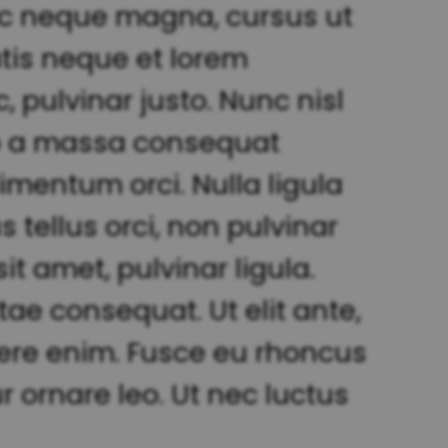
nec neque magna, cursus ut
tis neque et lorem
 pulvinar justo. Nunc nisl
leo a massa consequat
mentum orci. Nulla ligula
s tellus orci, non pulvinar
t amet, pulvinar ligula.
tae consequat. Ut elit ante,
suere enim. Fusce eu rhoncus
r ornare leo. Ut nec luctus